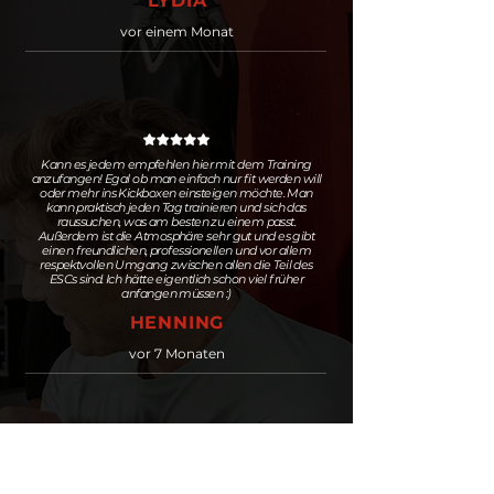
LYDIA
vor einem Monat
Kann es jedem empfehlen hier mit dem Training
anzufangen! Egal ob man einfach nur fit werden will
oder mehr ins Kickboxen einsteigen möchte. Man
kann praktisch jeden Tag trainieren und sich das
raussuchen, was am besten zu einem passt.
Außerdem ist die Atmosphäre sehr gut und es gibt
einen freundlichen, professionellen und vor allem
respektvollen Umgang zwischen allen die Teil des
ESCs sind. Ich hätte eigentlich schon viel früher
anfangen müssen :)
HENNING
vor 7 Monaten
Ich bin seit 1,5 Monaten beim ESC-Sportclub