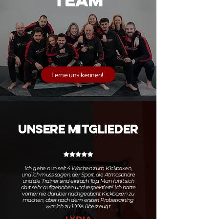
TEAM
Lerne uns kennen!
UNSERE MITGLIEDER
Ich gehe nun seit 4 Wochen zum Kickboxen,
und ich muss sagen, der Sport, die Atmosphäre
und die Trainer sind einfach Top. Man fühlt sich
dort sehr aufgehoben und respektiert!! Ich hatte
vorher nie darüber nachgedacht Kickboxen zu
machen, aber nach dem ersten Probetraining
war ich zu 100% überzeugt.